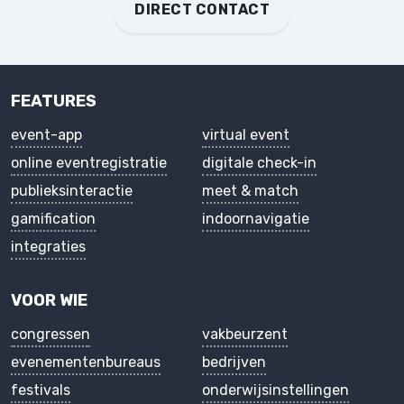
DIRECT CONTACT
FEATURES
event-app
virtual event
online eventregistratie
digitale check-in
publieksinteractie
meet & match
gamification
indoornavigatie
integraties
VOOR WIE
congressen
vakbeurzent
evenementenbureaus
bedrijven
festivals
onderwijsinstellingen